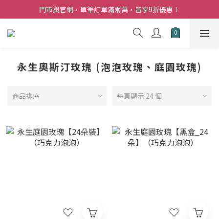
夏日購花福利．消費不限金額【贈】乾燥玫瑰乙束
門市與官網，單筆訂單滿兩萬，皆享9折優惠！
夏日購花福利．消費不限金額【贈】乾燥玫瑰乙束
永生奧斯汀玫瑰 (泡泡玫瑰、庭園玫瑰)
商品排序
每頁顯示 24 個