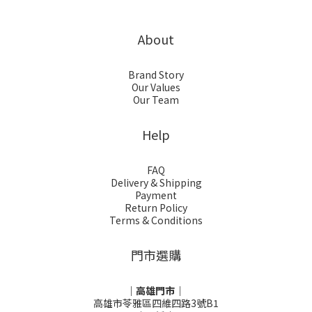
About
Brand Story
Our Values
Our Team
Help
FAQ
Delivery & Shipping
Payment
Return Policy
Terms & Conditions
門市選購
｜高雄門市｜
高雄市苓雅區四維四路3號B1