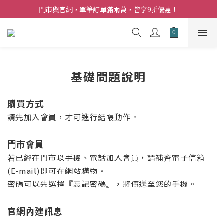
夏日購花福利．消費不限金額【贈】乾燥玫瑰乙束
門市與官網，單筆訂單滿兩萬，皆享9折優惠！
夏日購花福利．消費不限金額【贈】乾燥玫瑰乙束
基礎問題說明
購買方式
請先加入會員，才可進行結帳動作。
門市會員
若已經在門市以手機、電話加入會員，請補齊電子信箱
(E-mail)即可在網站購物。
密碼可以先選擇『忘記密碼』，將傳送至您的手機。
官網內建訊息