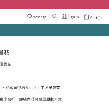
Message
Sign in
Cart(0)
曇花
須曇花
m，花頭直徑約7cm（手工測量會有
長度彎折，鐵絲內芯可彎回原狀介意