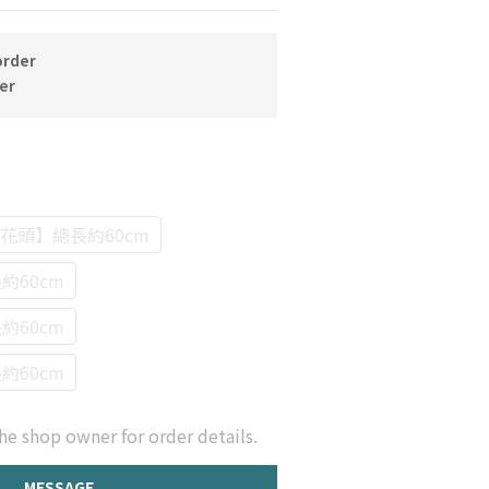
rder
er
花頭】總長約60cm
約60cm
約60cm
約60cm
he shop owner for order details.
MESSAGE