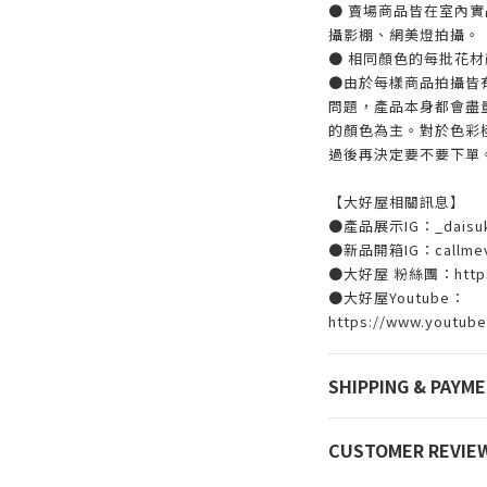
● 賣場商品皆在室內
攝影棚、網美燈拍攝。
● 相同顏色的每批花
●由於每樣商品拍攝皆
問題，產品本身都會盡
的顏色為主。對於色彩
過後再決定要不要下單
【大好屋相關訊息】
●產品展示IG：_daisuk
●新品開箱IG：callmevi
●大好屋 粉絲團：https:/
●大好屋Youtube：
https://www.youtub
SHIPPING & PAYM
CUSTOMER REVIE