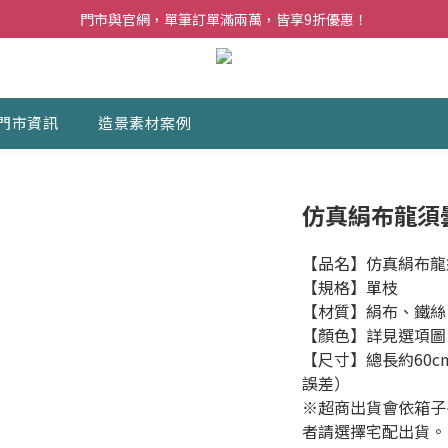
夏日購花福利．消費不限金額【贈】乾燥玫瑰乙束
門市與官網，單筆訂單滿兩萬，皆享9折優惠！
夏日購花福利．消費不限金額【贈】乾燥玫瑰乙束
門市資訊
造景素材案例
仿真絹布龍須
【品名】仿真絹布龍
【規格】單枝
【材質】絹布、鐵絲
【顏色】詳見選項圖
【尺寸】總長約60c
誤差）
※超商出貨會依箱子
者請選擇宅配出貨。