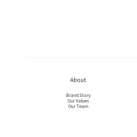
About
Brand Story
Our Values
Our Team