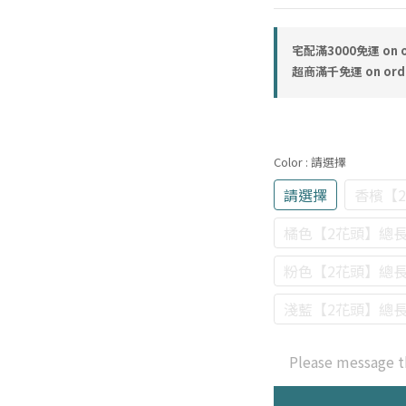
宅配滿3000免運 on o
超商滿千免運 on ord
Color
: 請選擇
請選擇
香檳【2
橘色【2花頭】總長
粉色【2花頭】總長
淺藍【2花頭】總長
Please message t