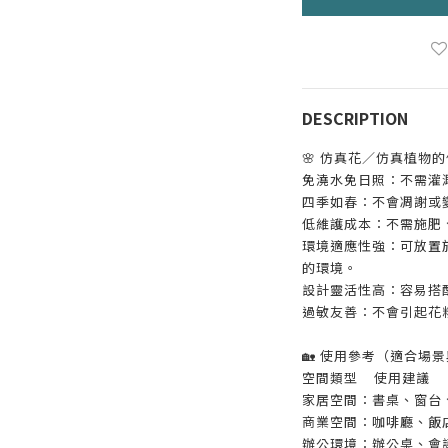
DESCRIPTION
🌸 仿真花／仿真植物
免澆水免日照：不需灌
四季如春：不會凋謝或
低維護成本：不需施肥
環境適應性強：可放置
的環境。
設計靈活性高：容易搭
過敏友善：不會引起花
🏡 使用參考（適合場
空間類型
使用建議
家居空間：書桌、窗台
商業空間：咖啡廳、飯
辦公環境：辦公桌、會