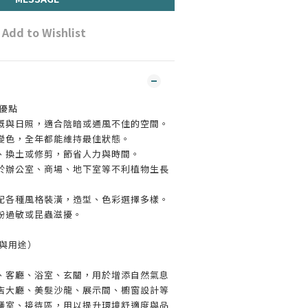
Add to Wishlist
的優點
溉與日照，適合陰暗或通風不佳的空間。
變色，全年都能維持最佳狀態。
、換土或修剪，節省人力與時間。
於辦公室、商場、地下室等不利植物生長
配各種風格裝潢，造型、色彩選擇多樣。
粉過敏或昆蟲滋擾。
景與用途）
、客廳、浴室、玄關，用於增添自然氣息
店大廳、美髮沙龍、展示間、櫥窗設計等
議室、接待區，用以提升環境舒適度與品