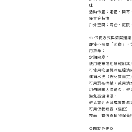
味
活動佈置：婚禮、開幕
佈置等特性
戶外空間：陽台、庭院
🧼 保養方式與清潔建議
即使不需要「照顧」，
用壽命：
定期除塵：
使用乾布或毛刷輕刷葉
可使用吹風機冷風檔清
偶爾水洗（視材質而定
可用濕布擦拭，或用清
切勿曝曬太陽過久，避
避免高溫潮濕：
避免靠近火源或置於濕
可用保養噴霧（選配）
市面上有仿真植物保養
🌻關於色差🌻