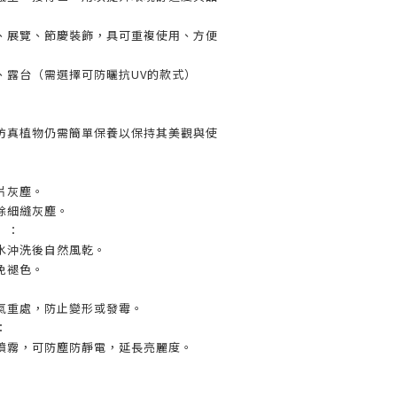
、展覽、節慶裝飾，具可重複使用、方便
、露台（需選擇可防曬抗UV的款式）
仿真植物仍需簡單保養以保持其美觀與使
片灰塵。
除細縫灰塵。
）：
水沖洗後自然風乾。
免褪色。
氣重處，防止變形或發霉。
：
噴霧，可防塵防靜電，延長亮麗度。