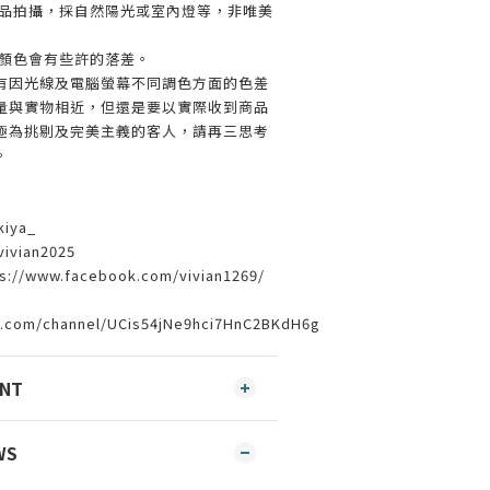
實品拍攝，採自然陽光或室內燈等，非唯美
材顏色會有些許的落差。
有因光線及電腦螢幕不同調色方面的色差
量與實物相近，但還是要以實際收到商品
極為挑剔及完美主義的客人，請再三思考
。
iya_
vian2025
/www.facebook.com/vivian1269/
e.com/channel/UCis54jNe9hci7HnC2BKdH6g
ENT
WS