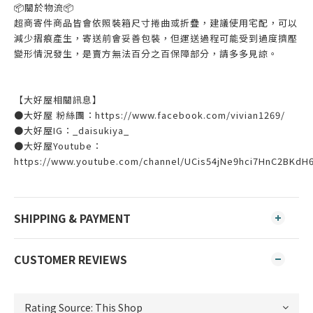
📦️關於物流📦️
超商寄件商品皆會依照裝箱尺寸捲曲或折疊，建議使用宅配，可以
減少摺痕產生，寄送前會妥善包裝，但運送過程可能受到過度擠壓
變形情況發生，是賣方無法百分之百保障部分，請多多見諒。
【大好屋相關訊息】
●大好屋 粉絲團：https://www.facebook.com/vivian1269/
●大好屋IG：_daisukiya_
●大好屋Youtube：
https://www.youtube.com/channel/UCis54jNe9hci7HnC2BKdH
SHIPPING & PAYMENT
CUSTOMER REVIEWS