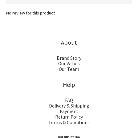
No review for this product
About
Brand Story
Our Values
Our Team
Help
FAQ
Delivery & Shipping
Payment
Return Policy
Terms & Conditions
門市選購