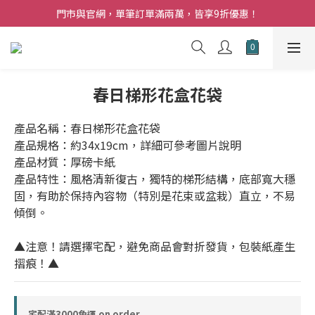
夏日購花福利．消費不限金額【贈】乾燥玫瑰乙束
門市與官網，單筆訂單滿兩萬，皆享9折優惠！
夏日購花福利．消費不限金額【贈】乾燥玫瑰乙束
春日梯形花盒花袋
產品名稱：春日梯形花盒花袋
產品規格：約34x19cm，詳細可參考圖片說明
產品材質：厚磅卡紙
產品特性：風格清新復古，獨特的梯形結構，底部寬大穩
固，有助於保持內容物（特別是花束或盆栽）直立，不易
傾倒。
▲注意！請選擇宅配，避免商品會對折發貨，包裝紙產生
摺痕！▲
宅配滿3000免運 on order