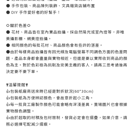
● 手作包裝、商品陳列裝飾、文具雜貨店鋪布置
● DIY 手作愛好者的好幫手！
🌻關於色差🌻
● 花材、商品皆在室內實品拍攝，採自然陽光或室內燈等，非唯
美攝影棚、網美燈拍攝。
● 相同顏色的每批花材、商品顏色會有些許的落差。
●由於每樣商品拍攝皆有因光線及電腦螢幕不同調色方面的色差問
題，產品本身都會盡量與實物相近，但還是要以實際收到商品的顏
色為主。對於色彩極為挑剔及完美主義的客人，請再三思考過後再
決定要不要下單。
❣️溫馨提醒❣️
👍️包裝紙廠商送來時已經是對折狀況(60*30cm)
👍️包裝紙為方便辨認顏色，會故意折起小三角。
👍️每一批貨工廠製作顏色可能會略有深淺差異，賣場圖片也會根據
實物顏色調整。
👍️由於超取的材積及包材限制，發貨必定會在摺疊，如果介意，請
務必選擇宅配減少摺痕。