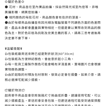
🌻關於色差🌻
● 花材、商品皆在室內實品拍攝，採自然陽光或室內燈等，非唯
美攝影棚、網美燈拍攝。
● 相同顏色的每批花材、商品顏色會有些許的落差。
●由於每樣商品拍攝皆有因光線及電腦螢幕不同調色方面的色差問
題，產品本身都會盡量與實物相近，但還是要以實際收到商品的顏
色為主。對於色彩極為挑剔及完美主義的客人，請再三思考過後再
決定要不要下單。
❣️溫馨提醒❣️
👍️包裝紙廠商送來時已經是對折狀況(60*30cm)
👍️包裝紙為方便辨認顏色，會故意折起小三角。
👍️每一批貨工廠製作顏色可能會略有深淺差異，賣場圖片也會根據
實物顏色調整。
👍️由於超取的材積及包材限制，發貨必定會在摺疊，如果介意，請
務必選擇宅配減少摺痕。
📦️關於物流📦️
超商寄件商品皆會依照裝箱尺寸捲曲或折疊，建議使用宅配，可以
減少摺痕產生，寄送前會妥善包裝，但運送過程可能受到過度擠壓
變形情況發生，是賣方無法百分之百保障部分，請多多見諒。