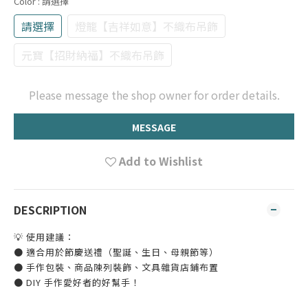
Color
: 請選擇
請選擇
燈籠【吉祥如意】不織布吊飾
元寶【招財納福】不織布吊飾
Please message the shop owner for order details.
MESSAGE
Add to Wishlist
DESCRIPTION
💡 使用建議：
● 適合用於節慶送禮（聖誕、生日、母親節等）
● 手作包裝、商品陳列裝飾、文具雜貨店鋪布置
● DIY 手作愛好者的好幫手！