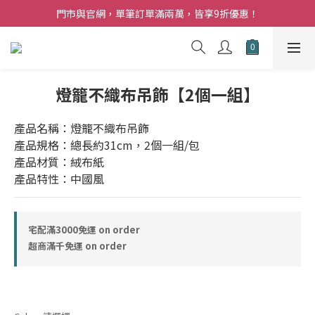
夏日購花福利．消費不限金額【贈】乾燥玫瑰乙束
門市與官網，單筆訂單滿兩萬，皆享9折優惠！
夏日購花福利．消費不限金額【贈】乾燥玫瑰乙束
燈籠不織布吊飾【2個一組】
產品名稱：燈籠不織布吊飾
產品規格：總長約31cm，2個一組/包
產品材質：絨布紙
產品特性：中國風
宅配滿3000免運 on order
超商滿千免運 on order