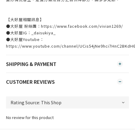
【大好屋相關訊息】
●大好屋 粉絲團：https://www.facebook.com/vivian1269/
●大好屋IG：_daisukiya_
●大好屋Youtube：
https://www.youtube.com/channel/UCis54jNe9hci7HnC2BKdH
SHIPPING & PAYMENT
CUSTOMER REVIEWS
No review for this product