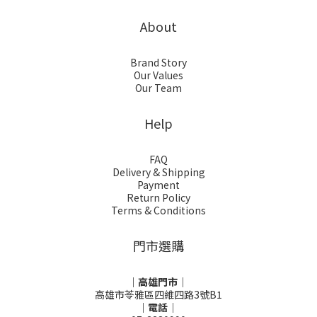
About
Brand Story
Our Values
Our Team
Help
FAQ
Delivery & Shipping
Payment
Return Policy
Terms & Conditions
門市選購
｜高雄門市｜
高雄市苓雅區四維四路3號B1
｜電話｜