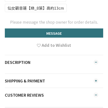
仙女觀音蓮【綠_8葉】高約13cm
Please message the shop owner for order details.
MESSAGE
Add to Wishlist
DESCRIPTION
SHIPPING & PAYMENT
CUSTOMER REVIEWS