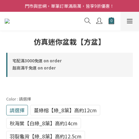
夏日購花福利．消費不限金額【贈】乾燥玫瑰乙束
門市與官網，單筆訂單滿兩萬，皆享9折優惠！
夏日購花福利．消費不限金額【贈】乾燥玫瑰乙束
仿真迷你盆栽【方盆】
宅配滿3000免運 on order
超商滿千免運 on order
Color
: 請選擇
請選擇
蔓綠榕【綠_8葉】高約12cm
秋海棠【白綠_8葉】高約14cm
羽裂龜背【綠_8葉】高約12.5cm