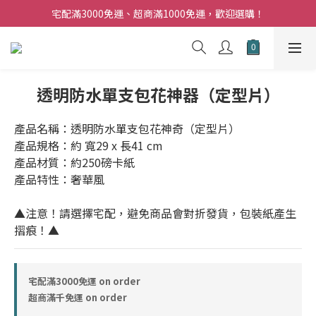
夏日購花福利．消費不限金額【贈】乾燥玫瑰乙束
宅配滿3000免運、超商滿1000免運，歡迎選購！
門市與官網，單筆訂單滿兩萬，皆享9折優惠！
夏日購花福利．消費不限金額【贈】乾燥玫瑰乙束
透明防水單支包花神器（定型片）
產品名稱：透明防水單支包花神奇（定型片）
產品規格：約 寬29 x 長41 cm
產品材質：約250磅卡紙
產品特性：奢華風
▲注意！請選擇宅配，避免商品會對折發貨，包裝紙產生
摺痕！▲
宅配滿3000免運 on order
超商滿千免運 on order