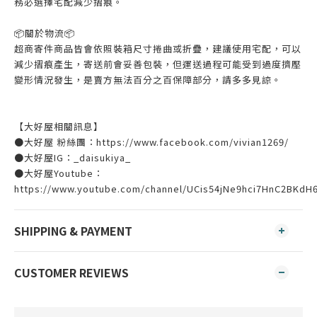
務必選擇宅配減少摺痕。
📦️關於物流📦️
超商寄件商品皆會依照裝箱尺寸捲曲或折疊，建議使用宅配，可以
減少摺痕產生，寄送前會妥善包裝，但運送過程可能受到過度擠壓
變形情況發生，是賣方無法百分之百保障部分，請多多見諒。
【大好屋相關訊息】
●大好屋 粉絲團：https://www.facebook.com/vivian1269/
●大好屋IG：_daisukiya_
●大好屋Youtube：
https://www.youtube.com/channel/UCis54jNe9hci7HnC2BKdH
SHIPPING & PAYMENT
CUSTOMER REVIEWS