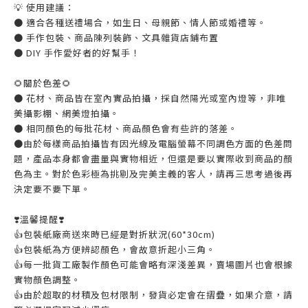
💡 使用建議：
● 適合各種送禮場合，如生日、母親節、情人節或婚禮等。
● 手作包裝、商品陳列裝飾、文具雜貨店鋪布置
● DIY 手作愛好者的好幫手！
🌻關於色差🌻
● 花材、商品皆在室內實品拍攝，採自然陽光或室內燈等，非唯
美攝影棚、網美燈拍攝。
● 相同顏色的每批花材、商品顏色會有些許的落差。
●由於每樣商品拍攝皆有因光線及電腦螢幕不同調色方面的色差問
題，產品本身都會盡量與實物相近，但還是要以實際收到商品的顏
色為主。對於色彩極為挑剔及完美主義的客人，請再三思考過後再
決定要不要下單。
❣️溫馨提醒❣️
👍️包裝紙廠商送來時已經是對折狀況(60*30cm)
👍️包裝紙為方便辨認顏色，會故意折起小三角。
👍️每一批貨工廠製作顏色可能會略有深淺差異，賣場圖片也會根據
實物顏色調整。
👍️由於超取的材積及包材限制，發貨必定會在摺疊，如果介意，請