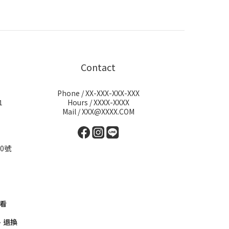
Contact
Phone / XX-XXX-XXX-XXX
1
Hours / XXXX-XXXX
Mail / XXX@XXXX.COM
0號
看
、退換