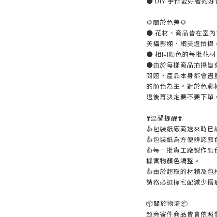
● DIY 手作愛好者的
🌻關於色差🌻
● 花材、商品皆在室
美攝影棚、網美燈拍攝
● 相同顏色的每批花
●由於每樣商品拍攝皆
問題，產品本身都會盡
的顏色為主。對於色彩
過後再決定要不要下單
❣️溫馨提醒❣️
👍️包裝紙廠商送來時已經
👍️包裝紙為方便辨認
👍️每一批貨工廠製作
據實物顏色調整。
👍️由於超取的材積及
請務必選擇宅配減少摺
📦️關於物流📦️
超商寄件商品皆會依照