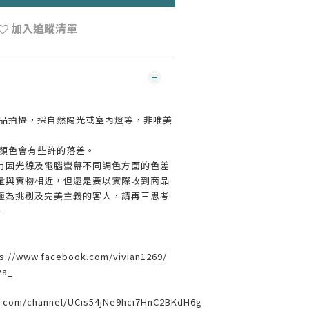
加入追蹤清單
實品拍攝，採自然陽光或室內燈等，非唯美
材顏色會有些許的落差。
有因光線及電腦螢幕不同調色方面的色差
量與實物相近，但還是要以實際收到商品
極為挑剔及完美主義的客人，請再三思考
。
/www.facebook.com/vivian1269/
ya_
e.com/channel/UCis54jNe9hci7HnC2BKdH6g