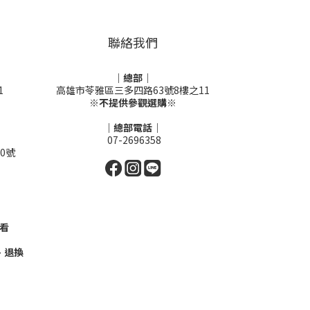
聯絡我們
｜總部｜
1
高雄市苓雅區三多四路63號8樓之11
※不提供參觀選購※
｜總部電話｜
07-2696358
0號
看
、退換