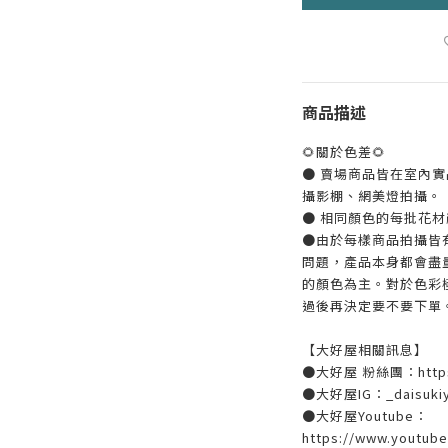
商品描述
🌻關於色差🌻
● 賣場商品皆在室內
攝影棚、網美燈拍攝。
● 相同顏色的每批花
●由於每樣商品拍攝皆
問題，產品本身都會盡
的顏色為主。對於色彩
過後再決定要不要下單
【大好屋相關訊息】
●大好屋 粉絲團：https:/
●大好屋IG：_daisuki
●大好屋Youtube：
https://www.youtub