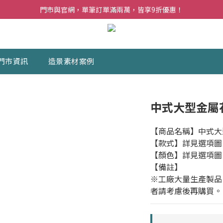
夏日購花福利．消費不限金額【贈】乾燥玫瑰乙束
門市與官網，單筆訂單滿兩萬，皆享9折優惠！
夏日購花福利．消費不限金額【贈】乾燥玫瑰乙束
門市資訊
造景素材案例
中式大型金屬
【商品名稱】中式大
【款式】詳見選項圖
【顏色】詳見選項圖
【備註】
※工廠大量生產製品
者請考慮後再購買。