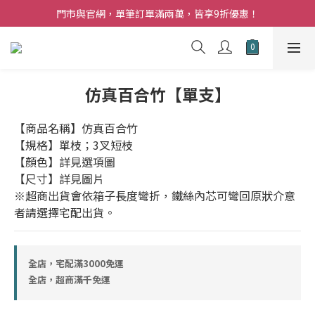
夏日購花福利．消費不限金額【贈】乾燥玫瑰乙束
門市與官網，單筆訂單滿兩萬，皆享9折優惠！
夏日購花福利．消費不限金額【贈】乾燥玫瑰乙束
仿真百合竹【單支】
【商品名稱】仿真百合竹
【規格】單枝；3叉短枝
【顏色】詳見選項圖
【尺寸】詳見圖片
※超商出貨會依箱子長度彎折，鐵絲內芯可彎回原狀介意
者請選擇宅配出貨。
全店，宅配滿3000免運
全店，超商滿千免運