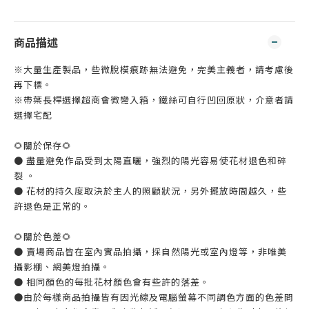
商品描述
※大量生產製品，些微脫模痕跡無法避免，完美主義者，請考慮後
再下標。
※帶葉長桿選擇超商會微彎入箱，鐵絲可自行凹回原狀，介意者請
選擇宅配
🌻關於保存🌻
● 盡量避免作品受到太陽直曬，強烈的陽光容易使花材退色和碎
裂 。
● 花材的持久度取決於主人的照顧狀況，另外擺放時間越久，些
許退色是正常的。
🌻關於色差🌻
● 賣場商品皆在室內實品拍攝，採自然陽光或室內燈等，非唯美
攝影棚、網美燈拍攝。
● 相同顏色的每批花材顏色會有些許的落差。
●由於每樣商品拍攝皆有因光線及電腦螢幕不同調色方面的色差問