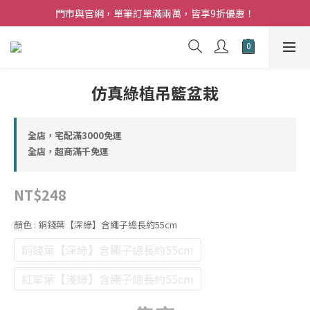
夏日購花福利．消費不限金額【贈】乾燥玫瑰乙束
門市與官網，單筆訂單滿兩萬，皆享9折優惠！
夏日購花福利．消費不限金額【贈】乾燥玫瑰乙束
仿真綠植吊籃盆栽
全店，宅配滿3000免運
全店，超商滿千免運
NT$248
顏色
: 銅錢葉【深綠】含繩子總長約55cm
銅錢葉【深綠】含繩子總長約55cm
紅掌葉【淺綠】含繩子總長約55cm