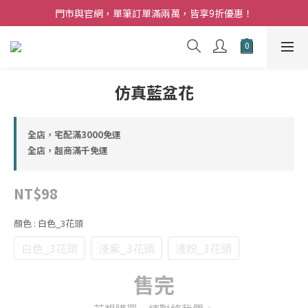
夏日購花福利．消費不限金額【贈】乾燥玫瑰乙束
門市與官網，單筆訂單滿兩萬，皆享9折優惠！
夏日購花福利．消費不限金額【贈】乾燥玫瑰乙束
仿真藍盆花
全店，宅配滿3000免運
全店，超商滿千免運
NT$98
顏色
: 白色_3花頭
白色_3花頭
淺紫_3花頭
淺粉_3花頭
售完