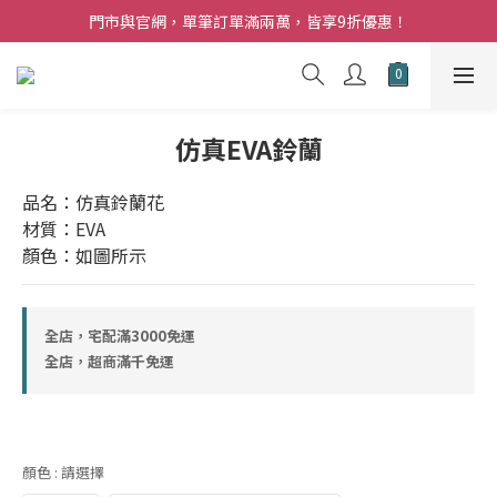
夏日購花福利．消費不限金額【贈】乾燥玫瑰乙束
門市與官網，單筆訂單滿兩萬，皆享9折優惠！
夏日購花福利．消費不限金額【贈】乾燥玫瑰乙束
仿真EVA鈴蘭
品名：仿真鈴蘭花
材質：EVA
顏色：如圖所示
全店，宅配滿3000免運
全店，超商滿千免運
顏色
: 請選擇