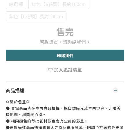
請選擇
綠色【6花頭】長約100cm
紫色【6花頭】長約100cm
售完
若想購買，請聯絡我們。
聯絡我們
加入追蹤清單
商品描述
🌻關於色差🌻
● 賣場商品皆在室內實品拍攝，採自然陽光或室內燈等，非唯美
攝影棚、網美燈拍攝。
● 相同顏色的每批花材顏色會有些許的落差。
●由於每樣商品拍攝皆有因光線及電腦螢幕不同調色方面的色差問