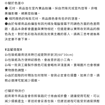
🌻關於色差🌻
● 花材、商品皆在室內實品拍攝，採自然陽光或室內燈等，非唯
美攝影棚、網美燈拍攝。
● 相同顏色的每批花材、商品顏色會有些許的落差。
●由於每樣商品拍攝皆有因光線及電腦螢幕不同調色方面的色差問
題，產品本身都會盡量與實物相近，但還是要以實際收到商品的顏
色為主。對於色彩極為挑剔及完美主義的客人，請再三思考過後再
決定要不要下單。
❣️溫馨提醒❣️
👍️包裝紙廠商送來時已經是對折狀況(60*30cm)
👍️包裝紙為方便辨認顏色，會故意折起小三角。
👍️每一批貨工廠製作顏色可能會略有深淺差異，賣場圖片也會根據
實物顏色調整。
👍️由於超取的材積及包材限制，發貨必定會在摺疊，如果介意，請
務必選擇宅配減少摺痕。
📦️關於物流📦️
超商寄件商品皆會依照裝箱尺寸捲曲或折疊，建議使用宅配，可以
減少摺痕產生，寄送前會妥善包裝，但運送過程可能受到過度擠壓