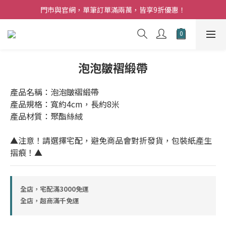
夏日購花福利．消費不限金額【贈】乾燥玫瑰乙束
門市與官網，單筆訂單滿兩萬，皆享9折優惠！
夏日購花福利．消費不限金額【贈】乾燥玫瑰乙束
泡泡皺褶緞帶
產品名稱：泡泡皺褶緞帶
產品規格：寬約4cm，長約8米
產品材質：聚酯絲絨
▲注意！請選擇宅配，避免商品會對折發貨，包裝紙產生
摺痕！▲
全店，宅配滿3000免運
全店，超商滿千免運