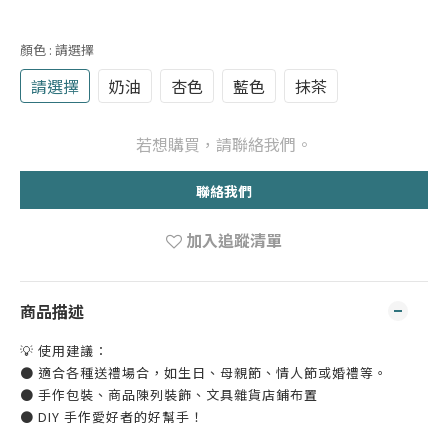
顏色
: 請選擇
請選擇
奶油
杏色
藍色
抹茶
若想購買，請聯絡我們。
聯絡我們
加入追蹤清單
商品描述
💡 使用建議：
● 適合各種送禮場合，如生日、母親節、情人節或婚禮等。
● 手作包裝、商品陳列裝飾、文具雜貨店鋪布置
● DIY 手作愛好者的好幫手！