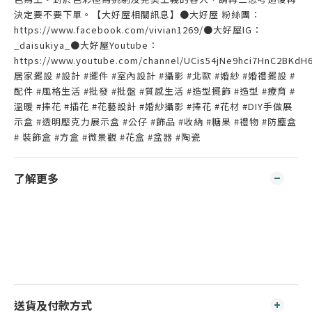
決定要不要下單。【大好屋相關訊息】●大好屋 粉絲團：
https://www.facebook.com/vivian1269/●大好屋IG：
_daisukiya_●大好屋Youtube：
https://www.youtube.com/channel/UCis54jNe9hci7HnC2BKdH
居家擺設 #設計 #擺件 #室內設計 #攝影 #北歐 #婚紗 #婚禮擺設 #
配件 #風格生活 #批發 #批盤 #質感生活 #造型擺飾 #造型 #療育 #
溫暖 #捧花 #插花 #花藝設計 #婚紗攝影 #捧花 #花材 #DIY手做展
示盒 #透明壓克力展示盒 #公仔 #飾品 #收納 #糖果 #禮物 #防塵盒
# 裝飾盒 #方盒 #微景觀 #花盒 #盆器 #陶瓷
了解更多
送貨及付款方式