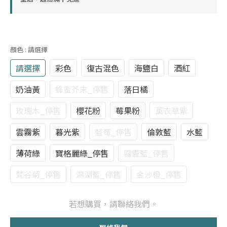
顏色
: 請選擇
請選擇
彩色
復古混色
海鹽白
酒紅
奶油黃
蜂蜜芥末_停售
落日橘
玫瑰木_停售
櫻花粉
莓果粉
薰衣草紫
雲霧紫
暮光紫
藍莓_停售
倫敦藍
水藍
薄荷綠
寶格麗綠_停售
霧霾藍_停售
梵谷菊_停售
潟湖藍_停售
金沙橙_停售
若想購買，請聯絡我們。