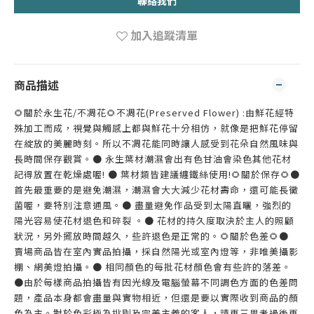
聯絡我們
加入追蹤清單
商品描述
🌻關於永生花/不凋花🌻不凋花(Preserved Flower) :由鮮花經特
殊加工而成，視覺與觸感上都與鮮花十分相仿，就像是把鮮花停留
在綻放的美麗時刻。所以不凋花能同時讓人感受到花朵自然風味與
長時間保存觀賞。● 永生葉材潮濕會出有色甘油會染色其他花材
記得放置在乾燥處喔! ● 葉材類皆建議纏鐵絲使用!🌻關於保存🌻●
首先最重要的是避免潮濕，潮濕會大大減少花材壽命，還可能長黴
菌喔，要特別注意通風。● 盡量避免作品受到太陽直曬，強烈的
陽光容易使花材退色和碎裂 。● 花材的持久度取決於主人的照顧
狀況，另外擺放時間越久，些許退色是正常的。🌻關於色差🌻●
賣場商品皆在室內實品拍攝，採自然陽光或室內燈等，非唯美攝影
棚、網美燈拍攝。● 相同顏色的每批花材顏色會有些許的落差。
●由於每樣商品拍攝皆有因光線及電腦螢幕不同調色方面的色差問
題，產品本身都會盡量與實物相近，但還是要以實際收到商品的顏
色為主。對於色彩極為挑剔及完美主義的客人，請再三思考過後再