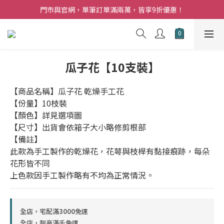
夏日購花福利．消費不限金額【贈】乾燥玫瑰乙束
門市與官網，單筆訂單滿兩萬，皆享9折優惠！
夏日購花福利．消費不限金額【贈】乾燥玫瑰乙束
瓜子花【10支裝】
【商品名稱】瓜子花 乾燥手工花
【份量】10枝裝
【顏色】詳見選項圖
【尺寸】出貨會依箱子大小略修剪根部
【備註】
此款為手工製作的乾燥花，花萼與枝桿有黏接痕跡，每朵
花形皆不同
上色款因手工製作略有不均為正常情況。
全店，宅配滿3000免運
全店，超商滿千免運