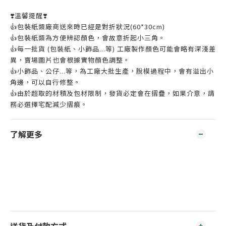
❣️溫馨提醒❣️
👍️包裝紙類廠商送來時已經是對折狀況(60*30cm)
👍️包裝紙類為方便辨認顏色，會故意折起小三角。
👍️每一批貨 (包裝紙、小飾品...等) 工廠製作顏色可能會略有深淺差
異，賣場圖片也會根據實物顏色調整。
👍️小飾品、公仔...等，為工廠大批生產，脫模過程中，會有溢出小
角邊，可以自行修整。
👍️由於超取的材積及包材限制，發貨必定會在摺疊，如果介意，請
務必選擇宅配減少摺痕。
了解更多