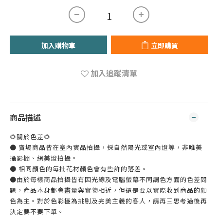
加入購物車
立即購買
加入追蹤清單
商品描述
🌻關於色差🌻
● 賣場商品皆在室內實品拍攝，採自然陽光或室內燈等，非唯美
攝影棚、網美燈拍攝。
● 相同顏色的每批花材顏色會有些許的落差。
●由於每樣商品拍攝皆有因光線及電腦螢幕不同調色方面的色差問
題，產品本身都會盡量與實物相近，但還是要以實際收到商品的顏
色為主。對於色彩極為挑剔及完美主義的客人，請再三思考過後再
決定要不要下單。