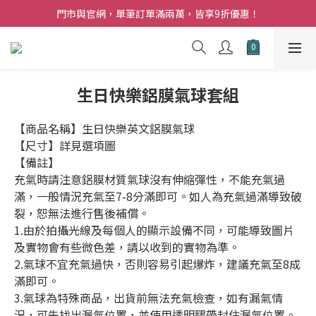
夏日購花福利．消費不限金額【贈】乾燥玫瑰乙束
門市與官網，單筆訂單滿兩萬，皆享9折優惠！
夏日購花福利．消費不限金額【贈】乾燥玫瑰乙束
生日快樂鋁膜氣球套組
【商品名稱】生日快樂英文鋁膜氣球
【尺寸】詳見選項圖
【備註】
充氣時請注意鋁膜材質氣球沒有伸縮彈性，不能充氣過
滿，一般情況充氣至7-8分滿即可。如人為充氣過滿導致破
裂，恕無法進行售後補償。
1.由於拍攝光線及每個人的顯示設備不同，可能導致圖片
及實物會有些微色差，請以收到的實物為準。
2.氣球不宜充氣過快，否則容易引起爆炸，建議充氣至8成
滿即可。
3.氣球為特殊商品，出貨前無法充氣檢查，如有漏氣情
況，可先找出漏氣位置，並使用透明膠帶封住漏氣位置。