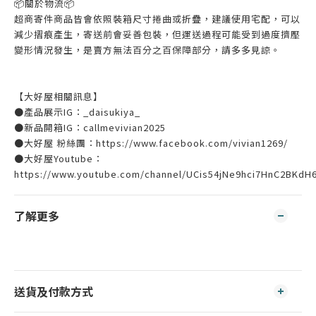
📦️關於物流📦️
超商寄件商品皆會依照裝箱尺寸捲曲或折疊，建議使用宅配，可以
減少摺痕產生，寄送前會妥善包裝，但運送過程可能受到過度擠壓
變形情況發生，是賣方無法百分之百保障部分，請多多見諒。
【大好屋相關訊息】
●產品展示IG：_daisukiya_
●新品開箱IG：callmevivian2025
●大好屋 粉絲團：https://www.facebook.com/vivian1269/
●大好屋Youtube：
https://www.youtube.com/channel/UCis54jNe9hci7HnC2BKdH
了解更多
送貨及付款方式