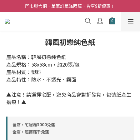
夏日購花福利．消費不限金額【贈】乾燥玫瑰乙束
門市與官網，單筆訂單滿兩萬，皆享9折優惠！
夏日購花福利．消費不限金額【贈】乾燥玫瑰乙束
韓風初戀純色紙
產品名稱：韓風初戀純色紙
產品規格：58x58cm，約20張/包
產品材質：塑料
產品特性：防水、不透光、霧面
▲注意！請選擇宅配，避免商品會對折發貨，包裝紙產生
摺痕！▲
全店，宅配滿3000免運
全店，超商滿千免運