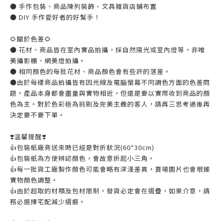
● 手作包裝、商品陳列裝飾、文具雜貨店鋪布置
● DIY 手作愛好者的好幫手！
🌻關於色差🌻
● 花材、商品皆在室內實品拍攝，採自然陽光或室內燈等，非唯
美攝影棚、網美燈拍攝。
● 相同顏色的每批花材、商品顏色會有些許的落差。
●由於每樣商品拍攝皆有因光線及電腦螢幕不同調色方面的色差問
題，產品本身都會盡量與實物相近，但還是要以實際收到商品的顏
色為主。對於色彩極為挑剔及完美主義的客人，請再三思考過後再
決定要不要下單。
❣️溫馨提醒❣️
👍️包裝紙廠商送來時已經是對折狀況(60*30cm)
👍️包裝紙為方便辨認顏色，會故意折起小三角。
👍️每一批貨工廠製作顏色可能會略有深淺差異，賣場圖片也會根據
實物顏色調整。
👍️由於超取的材積及包材限制，發貨必定會在摺疊，如果介意，請
務必選擇宅配減少摺痕。