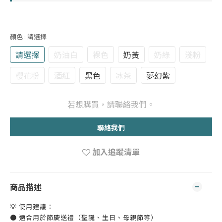
顏色
: 請選擇
請選擇
奶油白
裸色
奶黃
奶綠
淺粉
櫻花粉
酒紅
黑色
冰茶
夢幻紫
若想購買，請聯絡我們。
聯絡我們
加入追蹤清單
商品描述
💡 使用建議：
● 適合用於節慶送禮（聖誕、生日、母親節等）