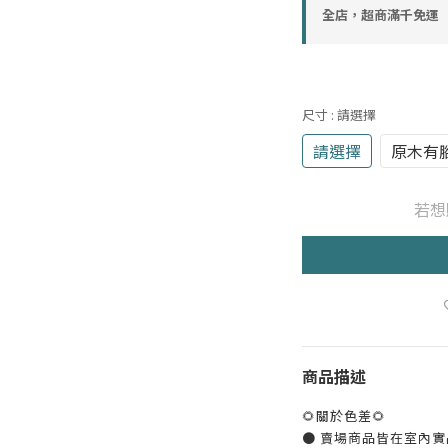
全店，超商滿千免運
尺寸
: 請選擇
請選擇
原木有
若想
商品描述
🌻關於色差🌻
● 賣場商品皆在室內