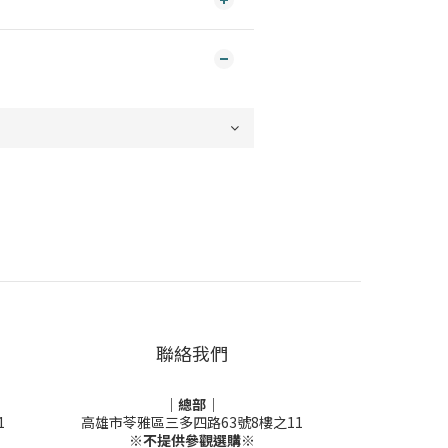
聯絡我們
｜總部｜
1
高雄市苓雅區三多四路63號8樓之11
※不提供參觀選購※