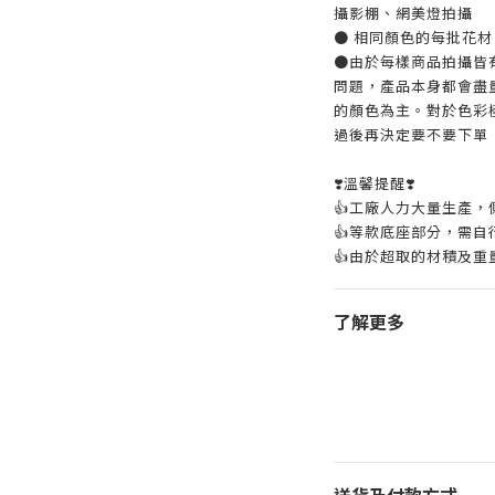
攝影棚、網美燈拍攝
● 相同顏色的每批花
●由於每樣商品拍攝皆
問題，產品本身都會盡
的顏色為主。對於色彩
過後再決定要不要下單
❣️溫馨提醒❣️
👍️工廠人力大量生產
👍️等款底座部分，需
👍️由於超取的材積及
了解更多