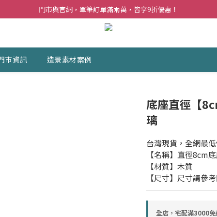
夏日購花福利．消費不限金額【贈】乾燥玫瑰乙束
門市與官網，單筆訂單滿兩萬，皆享9折優惠！
夏日購花福利．消費不限金額【贈】乾燥玫瑰乙束
門市資訊
造景素材案例
底座直徑【8
璃
台灣現貨，全網最低
【名稱】直徑8cm底
【材質】木質
【尺寸】尺寸請參考
全店，宅配滿3000免