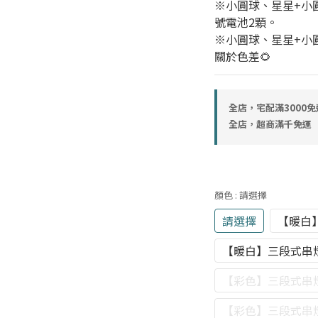
※小圓球、星星+小
號電池2顆。
※小圓球、星星+小圓
關於色差🌻
全店，宅配滿3000免
全店，超商滿千免運
顏色
: 請選擇
請選擇
【暖白
【暖白】三段式串燈
【彩色】三段式串燈
【彩色】三段式串燈