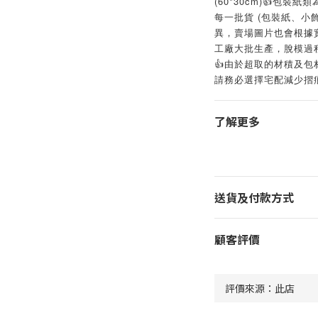
(60*30cm)👍️包
每一批貨 (包裝紙、小飾
異，賣場圖片也會根據實
工廠大批生產，脫模過
👍️由於超取的材積及
請務必選擇宅配減少摺
了解更多
送貨及付款方式
顧客評價