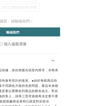
5米10燈(無電池)停售
購買，請聯絡我們。
聯絡我們
加入追蹤清單
實品拍攝，採自然陽光或室內燈等，非唯美
材顏色會有些許的落差。●由於每樣商品拍
幕不同調色方面的色差問題，產品本身都
還是要以實際收到商品的顏色為主。對於
義的客人，請再三思考過後再決定要不要
️包裝紙類廠商送來時已經是對折狀況