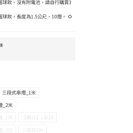
圓球款，沒有附電池，請自行購買3
球款，長度為1.5公尺，10燈。 🌻
運
】三段式串燈_1米
_2米
_1米
【暖白】1米10
_2米
三段式3米