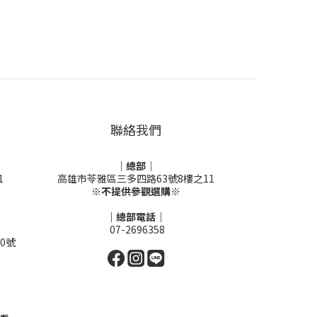
聯絡我們
｜總部｜
1
高雄市苓雅區三多四路63號8樓之11
※不提供參觀選購※
｜總部電話｜
07-2696358
0號