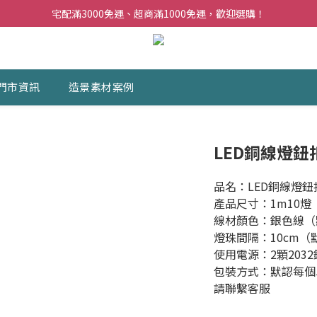
夏日購花福利．消費不限金額【贈】乾燥玫瑰乙束
宅配滿3000免運、超商滿1000免運，歡迎選購！
門市與官網，單筆訂單滿兩萬，皆享9折優惠！
夏日購花福利．消費不限金額【贈】乾燥玫瑰乙束
門市資訊
造景素材案例
LED銅線燈
品名：LED銅線燈
產品尺寸：1m10燈
線材顏色：銀色線（
燈珠間隔：10cm（
使用電源：2顆203
包裝方式：默認每個
請聯繫客服