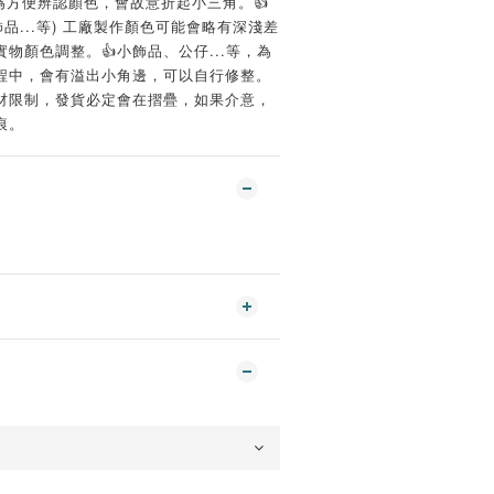
裝紙類為方便辨認顏色，會故意折起小三角。👍️
品...等) 工廠製作顏色可能會略有深淺差
物顏色調整。👍️小飾品、公仔...等，為
程中，會有溢出小角邊，可以自行修整。
包材限制，發貨必定會在摺疊，如果介意，
痕。