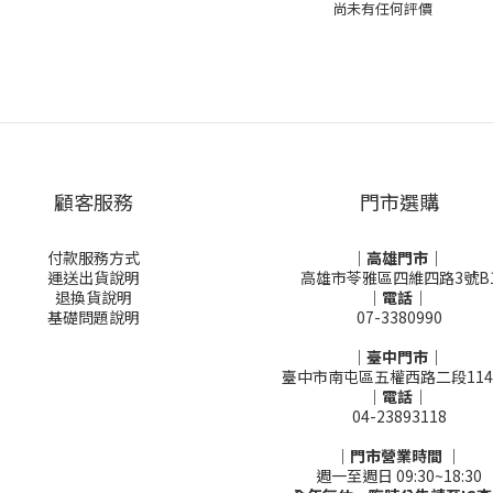
尚未有任何評價
顧客服務
門市選購
付款服務方式
｜高雄門市｜
運送出貨說明
高雄市苓雅區四維四路3號B
退換貨說明
｜電話｜
基礎問題說明
07-3380990
｜臺中門市｜
臺中市南屯區五權西路二段114
｜電話｜
04-23893118
｜門市營業時間 ｜
週一至週日 09:30~18:30