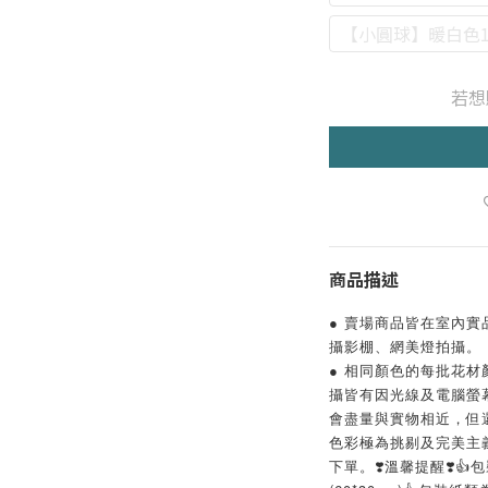
【小圓球】暖白色1.
若想
商品描述
● 賣場商品皆在室內
攝影棚、網美燈拍攝。
● 相同顏色的每批花
攝皆有因光線及電腦螢
會盡量與實物相近，但
色彩極為挑剔及完美主
下單。❣️溫馨提醒❣️