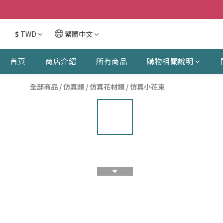
$
TWD
繁體中文
首頁
商店介紹
所有商品
購物相關說明
全部商品
/
仿真類
/
仿真花材類
/
仿真小花束