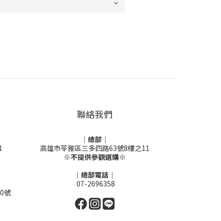
聯絡我們
｜總部｜
1
高雄市苓雅區三多四路63號8樓之11
※不提供參觀選購※
｜總部電話｜
07-2696358
0號