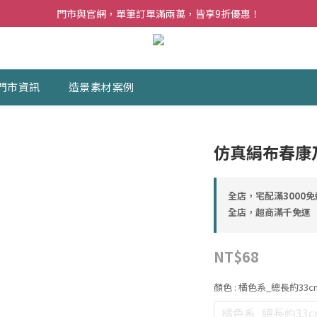
夏日購花福利．消費不限金額【贈】乾燥玫瑰乙束
門市與官網，單筆訂單滿兩萬，皆享9折優惠！
夏日購花福利．消費不限金額【贈】乾燥玫瑰乙束
門市資訊
造景素材案例
仿真絹布春康
全店，宅配滿3000免
全店，超商滿千免運
NT$68
顏色
: 橘色系_總長約33cm
橘色系_總長約33cm