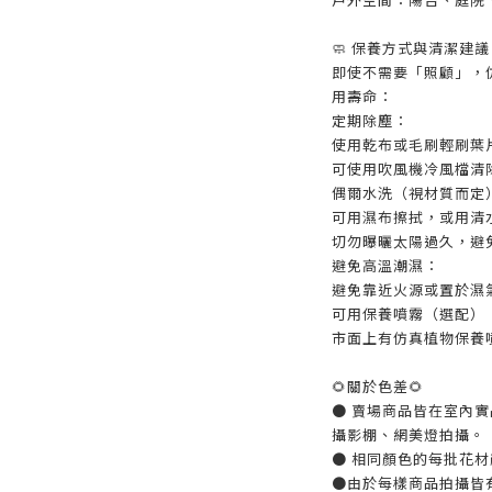
🧼 保養方式與清潔建議
即使不需要「照顧」，
用壽命：
定期除塵：
使用乾布或毛刷輕刷葉
可使用吹風機冷風檔清
偶爾水洗（視材質而定
可用濕布擦拭，或用清
切勿曝曬太陽過久，避
避免高溫潮濕：
避免靠近火源或置於濕
可用保養噴霧（選配）
市面上有仿真植物保養
🌻關於色差🌻
● 賣場商品皆在室內
攝影棚、網美燈拍攝。
● 相同顏色的每批花
●由於每樣商品拍攝皆