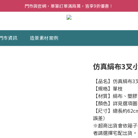
夏日購花福利．消費不限金額【贈】乾燥玫瑰乙束
門市與官網，單筆訂單滿兩萬，皆享9折優惠！
夏日購花福利．消費不限金額【贈】乾燥玫瑰乙束
門市資訊
造景素材案例
仿真絹布3叉
【品名】仿真絹布3
【規格】單枝
【材質】絹布、塑膠
【顏色】詳見選項圖
【尺寸】總長約62c
誤差）
※超商出貨會依箱子
者請選擇宅配出貨。