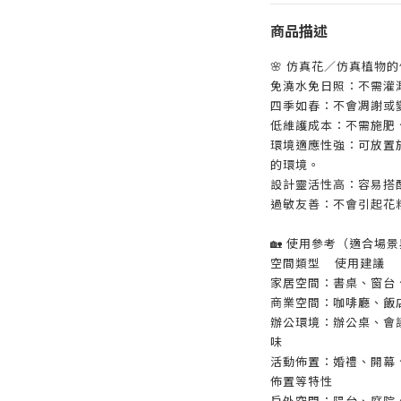
商品描述
🌸 仿真花／仿真植物
免澆水免日照：不需灌
四季如春：不會凋謝或
低維護成本：不需施肥
環境適應性強：可放置
的環境。
設計靈活性高：容易搭
過敏友善：不會引起花
🏡 使用參考（適合場
空間類型
使用建議
家居空間：書桌、窗台
商業空間：咖啡廳、飯
辦公環境：辦公桌、會
味
活動佈置：婚禮、開幕
佈置等特性
戶外空間：陽台、庭院