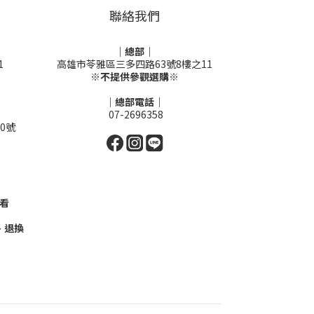
聯絡我們
｜總部｜
1
高雄市苓雅區三多四路63號8樓之11
※不提供參觀選購※
｜總部電話｜
07-2696358
0號
看
、退換