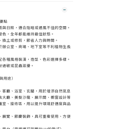
的優點
溉與日照，適合陰暗或通風不佳的空間。
變色，全年都能維持最佳狀態。
、換土或修剪，節省人力與時間。
於辦公室、商場、地下室等不利植物生長
配各種風格裝潢，造型、色彩選擇多樣。
粉過敏或昆蟲滋擾。
景與用途）
、客廳、浴室、玄關，用於增添自然氣息
店大廳、美髮沙龍、展示間、櫥窗設計等
議室、接待區，用以提升環境舒適度與品
、展覽、節慶裝飾，具可重複使用、方便
、露台（需選擇可防曬抗UV的款式）