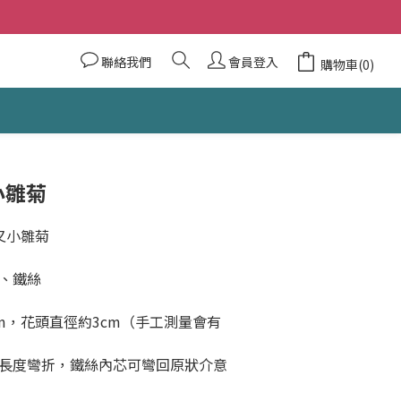
聯絡我們
會員登入
購物車(0)
小雛菊
叉小雛菊
、鐵絲
m，花頭直徑約3cm（手工測量會有
長度彎折，鐵絲內芯可彎回原狀介意