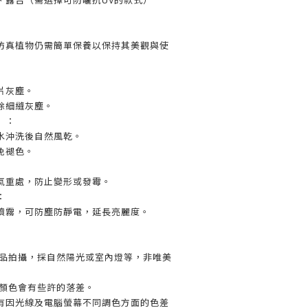
仿真植物仍需簡單保養以保持其美觀與使
片灰塵。
除細縫灰塵。
）：
水沖洗後自然風乾。
免褪色。
氣重處，防止變形或發霉。
：
噴霧，可防塵防靜電，延長亮麗度。
實品拍攝，採自然陽光或室內燈等，非唯美
材顏色會有些許的落差。
有因光線及電腦螢幕不同調色方面的色差