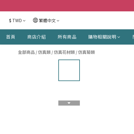
$
TWD
繁體中文
首頁
商店介紹
所有商品
購物相關說明
全部商品
/
仿真類
/
仿真花材類
/
仿真菊類