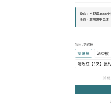
全店，宅配滿3000免
全店，超商滿千免運
顏色
: 請選擇
請選擇
深香檳【
淺玫紅【3叉】長約
若想