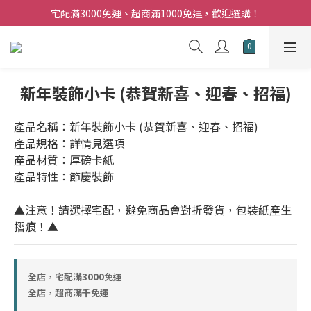
夏日購花福利．消費不限金額【贈】乾燥玫瑰乙束
宅配滿3000免運、超商滿1000免運，歡迎選購！
門市與官網，單筆訂單滿兩萬，皆享9折優惠！
夏日購花福利．消費不限金額【贈】乾燥玫瑰乙束
新年裝飾小卡 (恭賀新喜、迎春、招福)
產品名稱：新年裝飾小卡 (恭賀新喜、迎春、招福)
產品規格：詳情見選項
產品材質：厚磅卡紙
產品特性：節慶裝飾
▲注意！請選擇宅配，避免商品會對折發貨，包裝紙產生
摺痕！▲
全店，宅配滿3000免運
全店，超商滿千免運