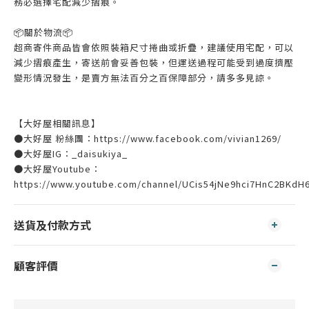
務必選擇宅配減少摺痕。
📦️關於物流📦️
超商寄件商品皆會依照裝箱尺寸捲曲或折疊，建議使用宅配，可以
減少摺痕產生，寄送前會妥善包裝，但運送過程可能受到過度擠壓
變形情況發生，是賣方無法百分之百保障部分，請多多見諒。
【大好屋相關訊息】
●大好屋 粉絲團：https://www.facebook.com/vivian1269/
●大好屋IG：_daisukiya_
●大好屋Youtube：
https://www.youtube.com/channel/UCis54jNe9hci7HnC2BKdH
送貨及付款方式
顧客評價