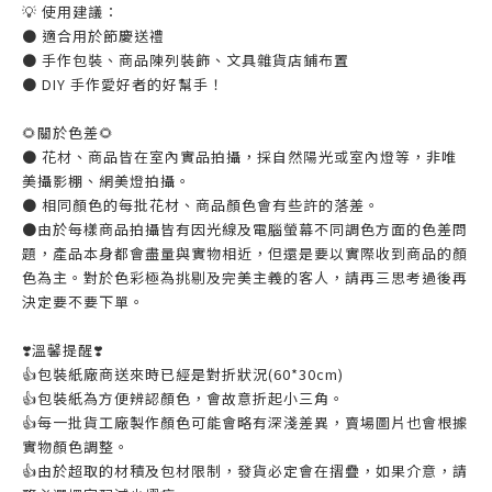
💡 使用建議：
● 適合用於節慶送禮
● 手作包裝、商品陳列裝飾、文具雜貨店鋪布置
● DIY 手作愛好者的好幫手！
🌻關於色差🌻
● 花材、商品皆在室內實品拍攝，採自然陽光或室內燈等，非唯
美攝影棚、網美燈拍攝。
● 相同顏色的每批花材、商品顏色會有些許的落差。
●由於每樣商品拍攝皆有因光線及電腦螢幕不同調色方面的色差問
題，產品本身都會盡量與實物相近，但還是要以實際收到商品的顏
色為主。對於色彩極為挑剔及完美主義的客人，請再三思考過後再
決定要不要下單。
❣️溫馨提醒❣️
👍️包裝紙廠商送來時已經是對折狀況(60*30cm)
👍️包裝紙為方便辨認顏色，會故意折起小三角。
👍️每一批貨工廠製作顏色可能會略有深淺差異，賣場圖片也會根據
實物顏色調整。
👍️由於超取的材積及包材限制，發貨必定會在摺疊，如果介意，請