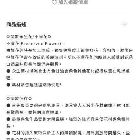
加入追蹤清單
商品描述
🌻關於永生花/不凋花🌻
不凋花(Preserved Flower) :
由鮮花經特殊加工而成，視覺與觸感上都與鮮花十分相仿，就像是
把鮮花停留在綻放的美麗時刻。所以不凋花能同時讓人感受到花朵
自然風味與長時間保存觀賞。
● 永生葉材潮濕會出有色甘油會染色其他花材記得放置在乾燥處
喔!
● 葉材類皆建議纏鐵絲使用!
🌻關於保存🌻
● 首先最重要的是避免潮濕，潮濕會大大減少花材壽命，還可能
長黴菌喔，要特別注意通風。
● 盡量避免作品受到太陽直曬，強烈的陽光容易使花材退色和碎
裂 。
● 花材的持久度取決於主人的照顧狀況，另外擺放時間越久，些
許退色是正常的。