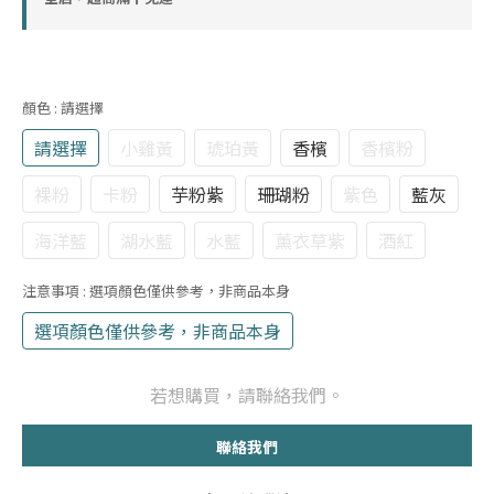
顏色
: 請選擇
請選擇
小雞黃
琥珀黃
香檳
香檳粉
裸粉
卡粉
芋粉紫
珊瑚粉
紫色
藍灰
海洋藍
湖水藍
水藍
薰衣草紫
酒紅
注意事項
: 選項顏色僅供參考，非商品本身
選項顏色僅供參考，非商品本身
若想購買，請聯絡我們。
聯絡我們