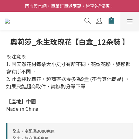
夏日購花福利．消費不限金額【贈】乾燥玫瑰乙束
門市與官網，單筆訂單滿兩萬，皆享9折優惠！
夏日購花福利．消費不限金額【贈】乾燥玫瑰乙束
奧莉莎_永生玫瑰花【白盒_12朵裝 】
※注意※
1. 因天然花材每朵大小尺寸有所不同，花型花態，姿態都
會有所不同。
2. 此盒裝玫瑰花，超商寄送最多為9盒 (不含其他商品) ，
如果只能超商取件，請斟酌分單下單
【產地】中國
Made in China
全店，宅配滿3000免運
全店，超商滿千免運