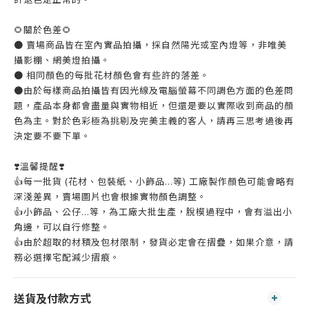
🌻關於色差🌻
● 賣場商品皆在室內實品拍攝，採自然陽光或室內燈等，非唯美
攝影棚、網美燈拍攝。
● 相同顏色的每批花材顏色會有些許的落差。
●由於每樣商品拍攝皆有因光線及電腦螢幕不同調色方面的色差問
題，產品本身都會盡量與實物相近，但還是要以實際收到商品的顏
色為主。對於色彩極為挑剔及完美主義的客人，請再三思考過後再
決定要不要下單。
❣️溫馨提醒❣️
👍️每一批貨 (花材、包裝紙、小飾品...等) 工廠製作顏色可能會略有
深淺差異，賣場圖片也會根據實物顏色調整。
👍️小飾品、公仔...等，為工廠大批生產，脫模過程中，會有溢出小
角邊，可以自行修整。
👍️由於超取的材積及包材限制，發貨必定會在摺疊，如果介意，請
務必選擇宅配減少摺痕。
送貨及付款方式