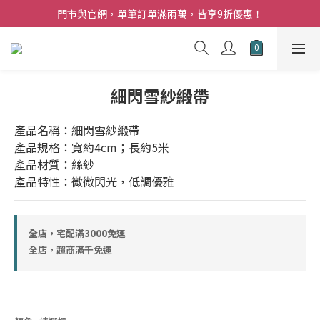
夏日購花福利．消費不限金額【贈】乾燥玫瑰乙束
門市與官網，單筆訂單滿兩萬，皆享9折優惠！
夏日購花福利．消費不限金額【贈】乾燥玫瑰乙束
細閃雪紗緞帶
產品名稱：細閃雪紗緞帶
產品規格：寬約4cm；長約5米
產品材質：絲紗
產品特性：微微閃光，低調優雅
全店，宅配滿3000免運
全店，超商滿千免運