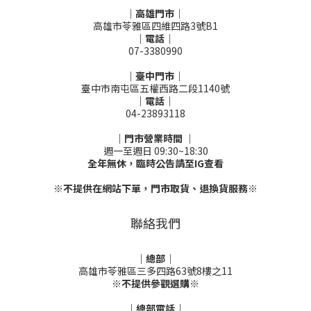
｜高雄門市｜
高雄市苓雅區四維四路3號B1
｜電話｜
07-3380990
｜臺中門市｜
臺中市南屯區五權西路二段1140號
｜電話｜
04-23893118
｜門市營業時間 ｜
週一至週日 09:30~18:30
全年無休，臨時公告請至IG查看
※不提供在網站下單，門市取貨、退換貨服務※
聯絡我們
｜總部｜
高雄市苓雅區三多四路63號8樓之11
※不提供參觀選購※
｜總部電話｜