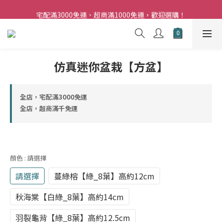
夏日購花福利．消費不限金額【贈】乾燥玫瑰乙束
宅配滿3000免運、超商滿1000免運，歡迎選購！
門市與官網，單筆訂單滿兩萬，皆享9折優惠！
夏日購花福利．消費不限金額【贈】乾燥玫瑰乙束
仿真迷你盆栽【方盆】
全店，宅配滿3000免運
全店，超商滿千免運
顏色
: 請選擇
請選擇
蔓綠榕【綠_8葉】高約12cm
秋海棠【白綠_8葉】高約14cm
羽裂龜背【綠_8葉】高約12.5cm