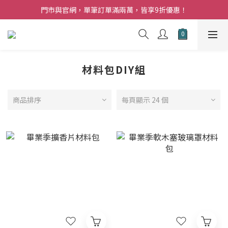
夏日購花福利．消費不限金額【贈】乾燥玫瑰乙束
門市與官網，單筆訂單滿兩萬，皆享9折優惠！
夏日購花福利．消費不限金額【贈】乾燥玫瑰乙束
材料包DIY組
商品排序
每頁顯示 24 個