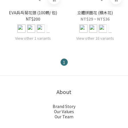
EVA兵乓菊花頭 (100顆/ 包)
立體拼圖花 (積木花)
NT$200
NT$29 ~ NT$36
View other 1 variants
View other 16 variants
1
About
Brand Story
Our Values
Our Team