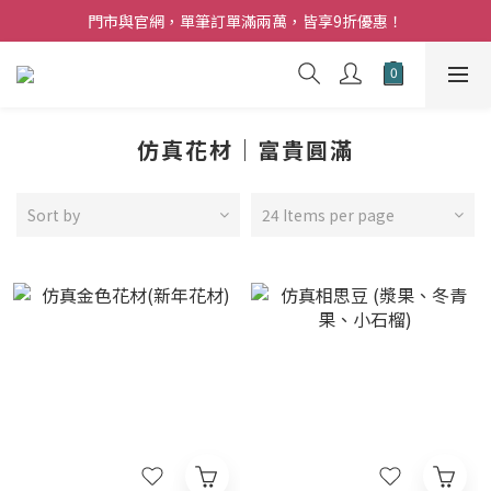
夏日購花福利．消費不限金額【贈】乾燥玫瑰乙束
門市與官網，單筆訂單滿兩萬，皆享9折優惠！
夏日購花福利．消費不限金額【贈】乾燥玫瑰乙束
仿真花材｜富貴圓滿
Sort by
24 Items per page