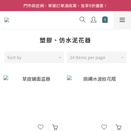
夏日購花福利．消費不限金額【贈】乾燥玫瑰乙束
門市與官網，單筆訂單滿兩萬，皆享9折優惠！
夏日購花福利．消費不限金額【贈】乾燥玫瑰乙束
塑膠、仿水泥花器
Sort by
24 Items per page