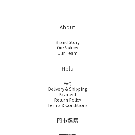
About
Brand Story
Our Values
Our Team
Help
FAQ
Delivery & Shipping
Payment
Return Policy
Terms & Conditions
門市選購