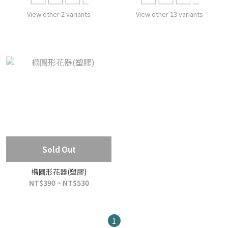
View other 2 variants
View other 13 variants
Sold Out
橢圓形花器(塑膠)
NT$390 ~ NT$530
1