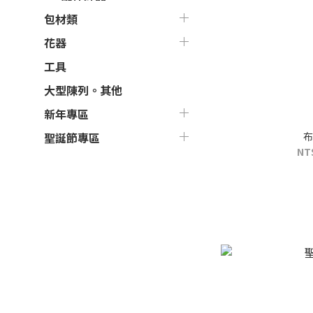
包材類
花器
工具
大型陳列。其他
新年專區
布
聖誕節專區
NT