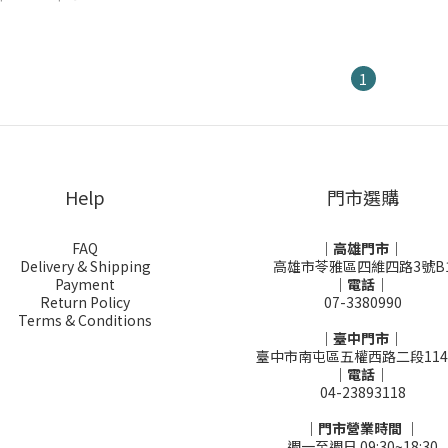
1
Help
門市選購
FAQ
｜高雄門市｜
Delivery & Shipping
高雄市苓雅區四維四路3號B
Payment
｜電話｜
Return Policy
07-3380990
Terms & Conditions
｜臺中門市｜
臺中市南屯區五權西路二段114
｜電話｜
04-23893118
｜門市營業時間 ｜
週一至週日 09:30~18:30