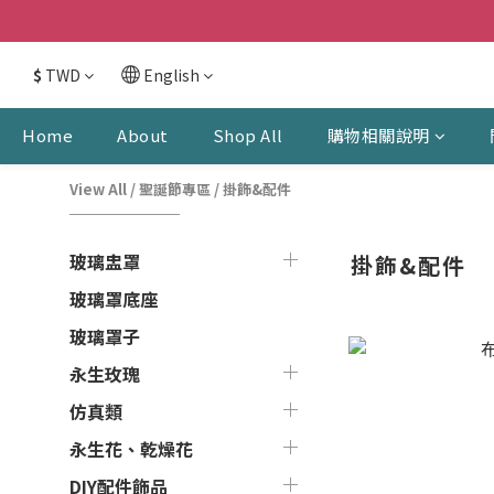
$
TWD
English
Home
About
Shop All
購物相關說明
View All
/
聖誕節專區
/
掛飾&配件
玻璃盅罩
掛飾&配件
玻璃罩底座
玻璃罩子
永生玫瑰
仿真類
永生花、乾燥花
DIY配件飾品