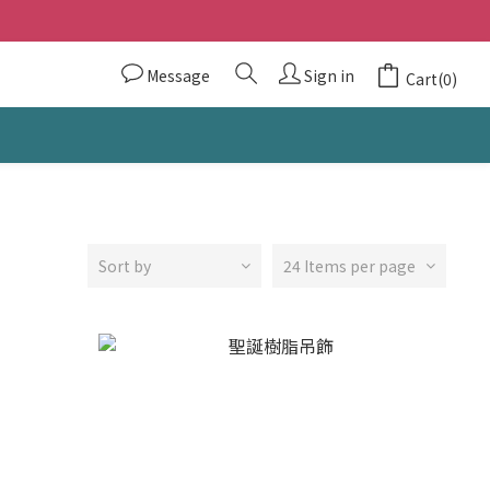
Message
Sign in
Cart(0)
Sort by
24 Items per page