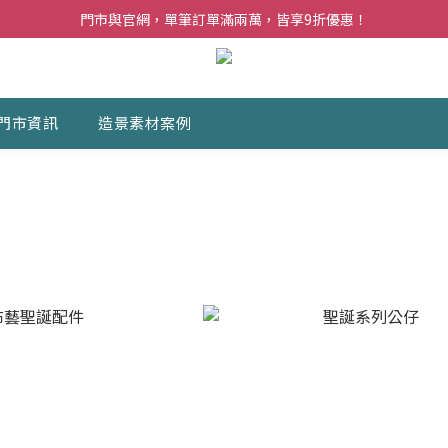
夏日購花福利．消費不限金額【贈】乾燥玫瑰乙束
門市與官網，單筆訂單滿兩萬，皆享9折優惠！
夏日購花福利．消費不限金額【贈】乾燥玫瑰乙束
門市資訊
造景素材案例