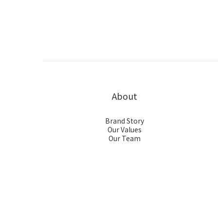
About
Brand Story
Our Values
Our Team