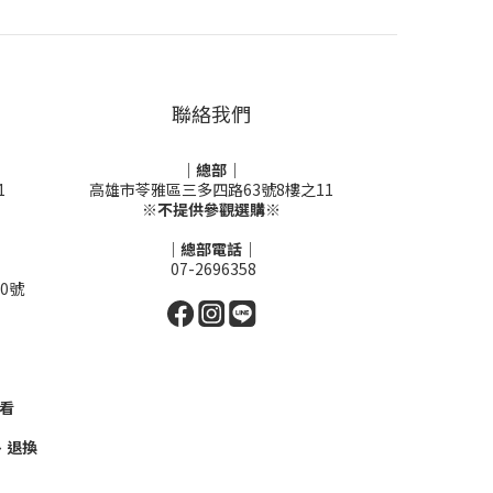
聯絡我們
｜總部｜
1
高雄市苓雅區三多四路63號8樓之11
※不提供參觀選購※
｜總部電話｜
07-2696358
0號
看
、退換