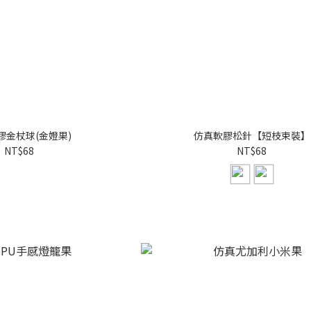
膠金杖球(金嬁果)
仿真軟膠松針【短枝束裝】
NT$68
NT$68