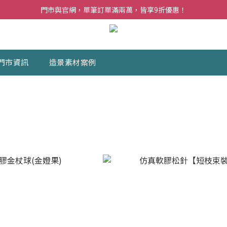
夏日購花福利．消費不限金額【贈】乾燥玫瑰乙束
門市與官網，單筆訂單滿兩萬，皆享9折優惠！
夏日購花福利．消費不限金額【贈】乾燥玫瑰乙束
門市資訊
造景素材案例