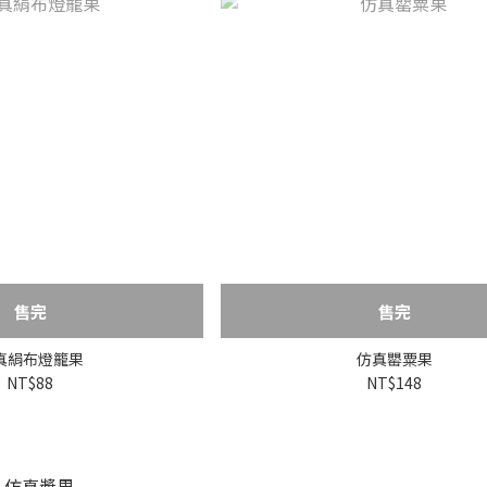
售完
售完
真絹布燈籠果
仿真罌粟果
NT$88
NT$148