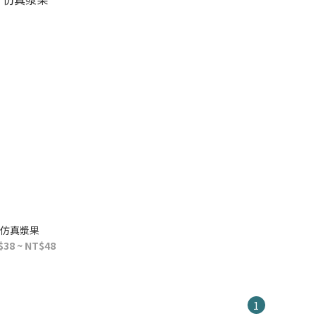
仿真漿果
$38 ~ NT$48
1