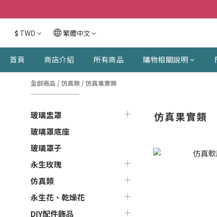
$
TWD
繁體中文
首頁
商店介紹
所有商品
購物相關說明
全部商品
/
仿真類
/
仿真果實類
玻璃盅罩
仿真果實類
玻璃罩底座
玻璃罩子
永生玫瑰
仿真類
永生花、乾燥花
DIY配件飾品