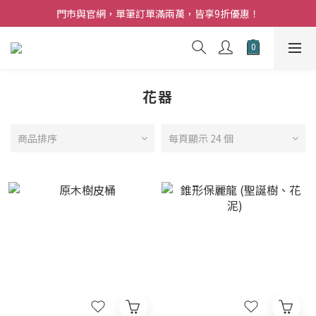
夏日購花福利．消費不限金額【贈】乾燥玫瑰乙束
門市與官網，單筆訂單滿兩萬，皆享9折優惠！
夏日購花福利．消費不限金額【贈】乾燥玫瑰乙束
花器
商品排序
每頁顯示 24 個